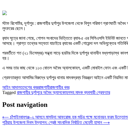
স্টাফ রিপোর্টার, দূর্গাপুর : রাজশাহীর দুর্গাপুর উপজেলা থেকে বিপুল পরিমাণ প্রাণঘাতী 
লুৎফরের ছেলে।
র‍্যাব সূত্রে জানা গেছে, গোপন সংবাদের ভিত্তিতে র‍্যাব-৫ এর সিপিএসসি ইউনিট জানতে 
আসছে। প্রাপ্ত তথ্যের সত্যতা যাচাইয়ে র‍্যাবের একটি গোয়েন্দা দল অভিযুক্তের গতিবিধি 
পরবর্তীতে গত (২১ ডিসেম্বর) সন্ধ্যা সাড়ে ছয়টার দিকে দুর্গাপুর থানাধীন মধ্যপাড়াস্
হয়।
এ সময় তার কাছ থেকে ১১৩ বোতল অবৈধ অ্যালকোহল, একটি মোবাইল ফোন এবং একটি সিম কার্
গ্রেফতারকৃত আসামির বিরুদ্ধে দুর্গাপুর থানায় মাদকদ্রব্য নিয়ন্ত্রণ আইনে একটি নিয়মি
আইন আদালত
দেশের খবর
রাজশাহী
রাজশাহীর খবর
Tagged
রাজশাহীর দুর্গাপুরে অবৈধ অ্যালকোহলসহ মাদক ব্যবসায়ী গ্রেফতার
Post navigation
⟵
চাঁপাইনবাবগঞ্জ–২ আসনে মাসউদা আফরোজ হক শুচির পক্ষে মনোনয়ন ফরম উত্তোল
পুঠিয়ায় উপজেলা দিবস উদ্যাপন: শ্রেষ্ঠ সাংবাদিক নির্বাচিত মেহেদী হাসান
⟶