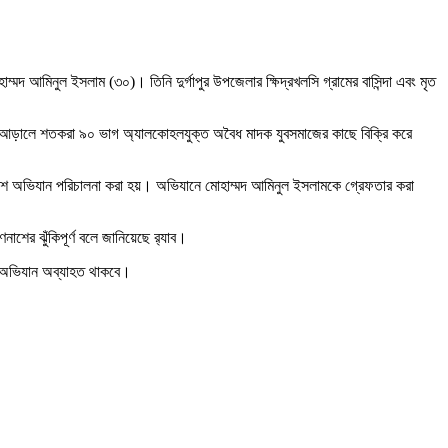
ম্মদ আমিনুল ইসলাম (৩০)। তিনি দুর্গাপুর উপজেলার ক্ষিদ্রখলসি গ্রামের বাসিন্দা এবং মৃত
ষুধের আড়ালে শতকরা ৯০ ভাগ অ্যালকোহলযুক্ত অবৈধ মাদক যুবসমাজের কাছে বিক্রি করে
টার পাশে অভিযান পরিচালনা করা হয়। অভিযানে মোহাম্মদ আমিনুল ইসলামকে গ্রেফতার করা
র ঝুঁকিপূর্ণ বলে জানিয়েছে র‍্যাব।
নের অভিযান অব্যাহত থাকবে।