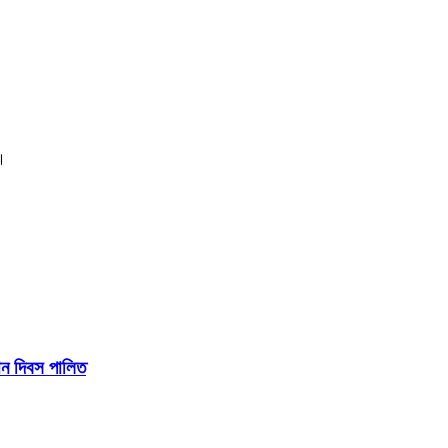
ী।
থান দিবস পালিত