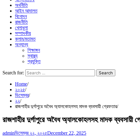
অর্থনীতি
আইন আদালত
বিনোদন
রাজনীতি
খেলাধুলা
সম্পাদকীয়
কলাম/মতামত
অন্যান্য
শিক্ষাঙ্গন
স্বাস্থ্য
প্রযুক্তি
Search for:
Home
২০২৫
ডিসেম্বর
২২
রাজশাহীর দুর্গাপুরে অবৈধ অ্যালকোহলসহ মাদক ব্যবসায়ী গ্রেফতার
রাজশাহীর দুর্গাপুরে অবৈধ অ্যালকোহলসহ মাদক ব্যবসায়ী গ
admin
ডিসেম্বর ২২, ২০২৫
December 22, 2025