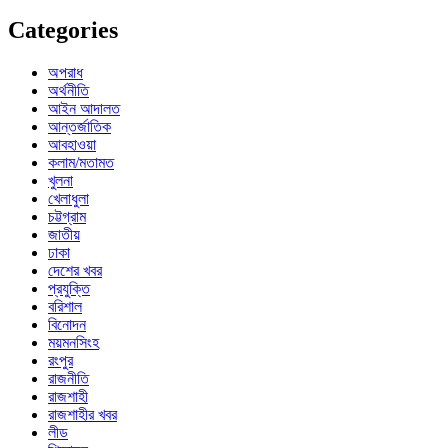
Categories
অপরাধ
অর্থনীতি
আইন আদালত
আন্তর্জাতিক
আবহাওয়া
কলাম/মতামত
খুলনা
খেলাধুলা
চট্টগ্রাম
জাতীয়
ঢাকা
দেশের খবর
প্রযুক্তি
বরিশাল
বিনোদন
ময়মনসিংহ
রংপুর
রাজনীতি
রাজশাহী
রাজশাহীর খবর
লীড