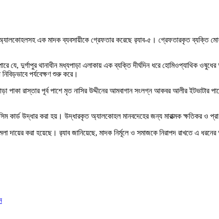
অবৈধ অ্যালকোহলসহ এক মাদক ব্যবসায়ীকে গ্রেফতার করেছে র‍্যাব-৫। গ্রেফতারকৃত ব্যক্তি মোহা
পারে যে, দুর্গাপুর থানাধীন মধ্যপাড়া এলাকায় এক ব্যক্তি দীর্ঘদিন ধরে হোমিওপ্যাথিক ও
নিবিড়ভাবে পর্যবেক্ষণ শুরু করে।
থ কানপাড়া পাকা রাস্তার পূর্ব পাশে মৃত নাসির উদ্দীনের আমবাগান সংলগ্ন আকবর আলীর ইটভা
ড উদ্ধার করা হয়। উদ্ধারকৃত অ্যালকোহল মানবদেহের জন্য মারাত্মক ক্ষতিকর ও প্রাণনাশে
ত মামলা দায়ের করা হয়েছে। র‍্যাব জানিয়েছে, মাদক নির্মূলে ও সমাজকে নিরাপদ রাখতে এ ধর
ন