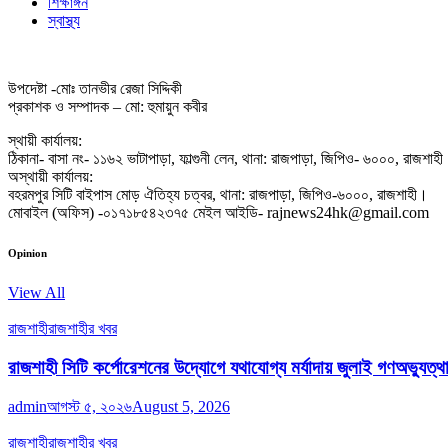
শিক্ষাঙ্গন
স্বাস্থ্য
উপদেষ্টা -মোঃ তানভীর রেজা সিদ্দিকী
প্রকাশক ও সম্পাদক – মো: হুমায়ুন কবীর
স্থায়ী কার্যালয়:
ঠিকানা- বাসা নং- ১১৬২ ভাটাপাড়া, ফাল্গুনী লেন, থানা: রাজপাড়া, জিপিও- ৬০০০, রাজশাহ
অস্থায়ী কার্যালয়:
বহরমপুর সিটি বাইপাস মোড় ঐতিহ্য চত্বর, থানা: রাজপাড়া, জিপিও-৬০০০, রাজশাহী।
মোবাইল (অফিস) -০১৭১৮৫৪২৩৭৫ মেইল আইডি- rajnews24hk@gmail.com
Opinion
View All
রাজশাহী
রাজশাহীর খবর
রাজশাহী সিটি কর্পোরেশনের উদ্যোগে যথাযোগ্য মর্যাদায় জুলাই গণঅভ্যুত্
admin
আগস্ট ৫, ২০২৬
August 5, 2026
রাজশাহী
রাজশাহীর খবর