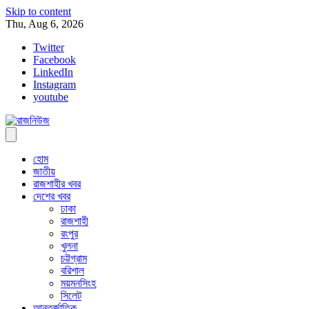
Skip to content
Thu, Aug 6, 2026
Twitter
Facebook
LinkedIn
Instagram
youtube
হোম
জাতীয়
রাজশাহীর খবর
দেশের খবর
ঢাকা
রাজশাহী
রংপুর
খুলনা
চট্টগ্রাম
বরিশাল
ময়মনসিংহ
সিলেট
আন্তর্জাতিক