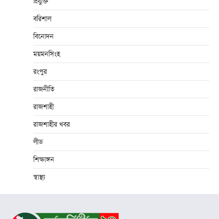
প্রযুক্তি
বরিশাল
বিনোদন
ময়মনসিংহ
রংপুর
রাজনীতি
রাজশাহী
রাজশাহীর খবর
লীড
শিক্ষাঙ্গন
স্বাস্থ্য