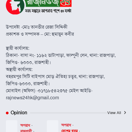
উপদেষ্টা -মোঃ তানভীর রেজা সিদ্দিকী
প্রকাশক ও সম্পাদক – মো: হুমায়ুন কবীর
স্থায়ী কার্যালয়:
ঠিকানা- বাসা নং- ১১৬২ ভাটাপাড়া, ফাল্গুনী লেন, থানা: রাজপাড়া,
জিপিও- ৬০০০, রাজশাহী।
অস্থায়ী কার্যালয়:
বহরমপুর সিটি বাইপাস মোড় ঐতিহ্য চত্বর, থানা: রাজপাড়া,
জিপিও-৬০০০, রাজশাহী।
মোবাইল (অফিস) -০১৭১৮৫৪২৩৭৫ মেইল আইডি-
rajnews24hk@gmail.com
Opinion
View All
অপরাধ
অপরাধ
দেশের খবর
রাজশাহী