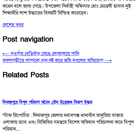
করেন বলে জানা গেছে। উপজেলা নির্বাহী অফিসার মোঃ মেহেদী হাসান দুই
শিক্ষার্থীর লাশ উদ্ধারের বিষয়টি নিশ্চিত করেছেন।
দেশের খবর
Post navigation
⟵
নওগাঁয় বেড়িবাঁধ ভেঙে লোকালয়ে পানি
বদলগাছীতে লাগানো ধান নষ্ট করে জমি দখলের অভিযোগ
⟶
Related Posts
দিনাজপুরে বিপুল পরিমাণ অবৈধ যৌন উত্তেজক সিরাপ উদ্ধার
স্টাফ রিপোর্টার : দিনাজপুর জেলার নবাবগঞ্জ থানাধীন ভাদুরিয়া বাজার
এলাকায় র‌্যাব এবং বিজিবির সমন্বয়ে বিশেষ অভিযান পরিচালনা করে বিপুল
পরিমান…