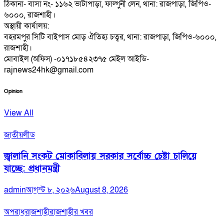
ঠিকানা- বাসা নং- ১১৬২ ভাটাপাড়া, ফাল্গুনী লেন, থানা: রাজপাড়া, জিপিও-
৬০০০, রাজশাহী।
অস্থায়ী কার্যালয়:
বহরমপুর সিটি বাইপাস মোড় ঐতিহ্য চত্বর, থানা: রাজপাড়া, জিপিও-৬০০০,
রাজশাহী।
মোবাইল (অফিস) -০১৭১৮৫৪২৩৭৫ মেইল আইডি-
rajnews24hk@gmail.com
Opinion
View All
জাতীয়
লীড
জ্বালানি সংকট মোকাবিলায় সরকার সর্বোচ্চ চেষ্টা চালিয়ে
যাচ্ছে: প্রধানমন্ত্রী
admin
আগস্ট ৮, ২০২৬
August 8, 2026
অপরাধ
রাজশাহী
রাজশাহীর খবর