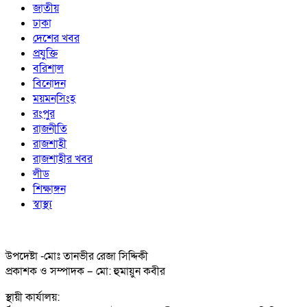
জাতীয়
ঢাকা
দেশের খবর
প্রযুক্তি
বরিশাল
বিনোদন
ময়মনসিংহ
রংপুর
রাজনীতি
রাজশাহী
রাজশাহীর খবর
লীড
শিক্ষাঙ্গন
স্বাস্থ্য
উপদেষ্টা -মোঃ তানভীর রেজা সিদ্দিকী
প্রকাশক ও সম্পাদক – মো: হুমায়ুন কবীর
স্থায়ী কার্যালয়: