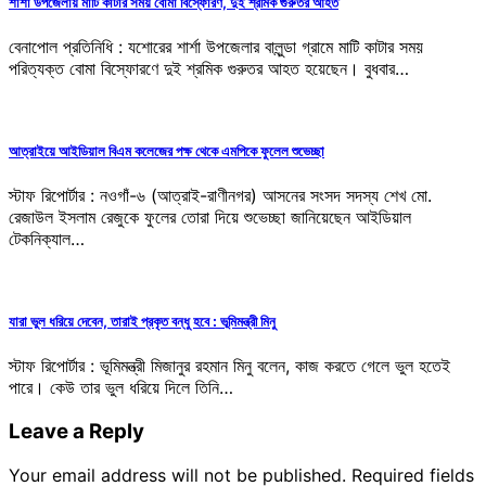
শার্শা উপজেলায় মাটি কাটার সময় বোমা বিস্ফোরণ, দুই শ্রমিক গুরুতর আহত
বেনাপোল প্রতিনিধি : যশোরের শার্শা উপজেলার বালুন্ডা গ্রামে মাটি কাটার সময়
পরিত্যক্ত বোমা বিস্ফোরণে দুই শ্রমিক গুরুতর আহত হয়েছেন। বুধবার…
আত্রাইয়ে আইডিয়াল বিএম কলেজের পক্ষ থেকে এমপিকে ফুলেল শুভেচ্ছা
স্টাফ রিপোর্টার : নওগাঁ-৬ (আত্রাই-রাণীনগর) আসনের সংসদ সদস্য শেখ মো.
রেজাউল ইসলাম রেজুকে ফুলের তোরা দিয়ে শুভেচ্ছা জানিয়েছেন আইডিয়াল
টেকনিক্যাল…
যারা ভুল ধরিয়ে দেবেন, তারাই প্রকৃত বন্ধু হবে : ভূমিমন্ত্রী মিনু
স্টাফ রিপোর্টার : ভূমিমন্ত্রী মিজানুর রহমান মিনু বলেন, কাজ করতে গেলে ভুল হতেই
পারে। কেউ তার ভুল ধরিয়ে দিলে তিনি…
Leave a Reply
Your email address will not be published.
Required fields