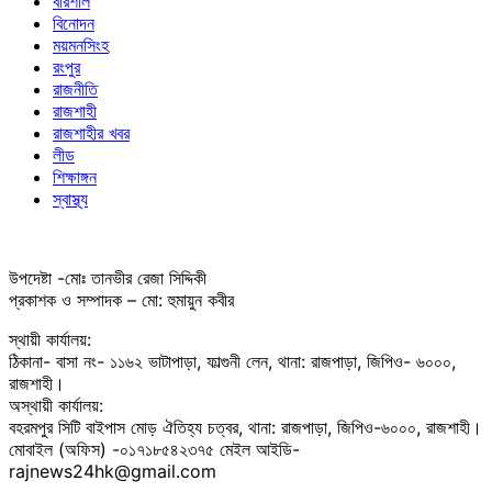
বরিশাল
বিনোদন
ময়মনসিংহ
রংপুর
রাজনীতি
রাজশাহী
রাজশাহীর খবর
লীড
শিক্ষাঙ্গন
স্বাস্থ্য
উপদেষ্টা -মোঃ তানভীর রেজা সিদ্দিকী
প্রকাশক ও সম্পাদক – মো: হুমায়ুন কবীর
স্থায়ী কার্যালয়:
ঠিকানা- বাসা নং- ১১৬২ ভাটাপাড়া, ফাল্গুনী লেন, থানা: রাজপাড়া, জিপিও- ৬০০০,
রাজশাহী।
অস্থায়ী কার্যালয়:
বহরমপুর সিটি বাইপাস মোড় ঐতিহ্য চত্বর, থানা: রাজপাড়া, জিপিও-৬০০০, রাজশাহী।
মোবাইল (অফিস) -০১৭১৮৫৪২৩৭৫ মেইল আইডি-
rajnews24hk@gmail.com