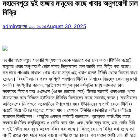
মহাদেবপুরে দুই হাজার মানুষের কাছে খাবার অনুপযোগী চাল
বিক্রি
admin
আগস্ট ৩০, ২০২৫
August 30, 2025
নওগাঁর মহাদেবপুরে সরকারি খাদ্যগুদাম থেকে সরররাহ করা চাল বদলে টিসিবির পয়েন্টে
মানুষের খাবার অনুপযোগী মোটা দানার নিম্নমানের লাল তামরি চাল বিক্রি করা হচ্ছে।
কম দামে পাওয়ায় সাধারণ খেটে খাওয়া মানুষ এই খারাপ চালই টিসিবি থেকে কিনতে বাধ্য
হচ্ছেন। বিষয়টি জানার পরও সংশ্লিষ্ট প্রশাসন টিসিবির ডিলারের বিরুদ্ধে কোন ব্যবস্থা
নেননি। সংশ্লিষ্টরা জানান, প্রতিমাসে খাদ্যবান্ধব কর্মসূচির জন্য বরাদ্দকরা চাল
সরকারের নিয়োগ করা ওএমএস (ওপেন মারকেট সেল) ডিলার সরকারি খাদ্যগুদাম থেকে
উত্তোলন করে বিভিন্ন ইউনিয়নে টিসিবির ডিলারদের কাছে সরবরাহ করেন। স্থানীয়দের
অভিযোগের ভিত্তিতে সরেজমিনে উপজেলার সদর ইউনিয়নের মাতাজী রোডে টিসিবির
পয়েন্টে গিয়ে ঘটনার সত্যতা পাওয়া যায়। সেখানে টিসিবির কার্ডধারীরা লাইনে দাঁড়িয়ে
মালামাল কিনছিলেন। পয়েন্টের একজন কর্মচারি জানালেন, প্রত্যেক কার্ডধারীর কাছে
সরকার নির্ধারিত ভর্তুকিমূল্যে ৫ কেজি করে চাল, এক কেজি মসুর ডাল, এক কেজি চিনি
ও দুই লিটার করে ব্রান অয়েল বিক্রি করা হচ্ছে। কিন্তু যে চাল বিক্রি করা হচ্ছে তা
লালটি রঙের এবং মাঝে মাঝে কালো আখির ও মরা চাল। কম দামের মোটা চাল নষ্ট হয়ে