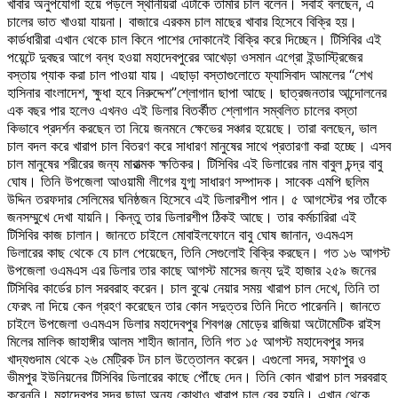
খাবার অনুপযোগী হয়ে পড়লে স্থানীয়রা এটাকে তামরি চাল বলেন। সবাই বলছেন, এ
চালের ভাত খাওয়া যায়না। বাজারে এরকম চাল মাছের খাবার হিসেবে বিক্রি হয়।
কার্ডধারীরা এখান থেকে চাল কিনে পাশের দোকানেই বিক্রি করে দিচ্ছেন। টিসিবির এই
পয়েন্টে দুবছর আগে বন্ধ হওয়া মহাদেবপুরের আখেড়া ওসমান এগ্রো ইন্ডাস্ট্রিজের
বস্তায় প্যাক করা চাল পাওয়া যায়। এছাড়া বস্তাগুলোতে ফ্যাসিবাদ আমলের ‘‘শেখ
হাসিনার বাংলাদেশ, ক্ষুধা হবে নিরুদ্দেশ”শ্লোগান ছাপা আছে। ছাত্রজনতার আন্দোলনের
এক বছর পার হলেও এখনও এই ডিলার বিতর্কীত শ্লোগান সম্বলিত চালের বস্তা
কিভাবে প্রদর্শন করছেন তা নিয়ে জনমনে ক্ষেভের সঞ্চার হয়েছে। তারা বলছেন, ভাল
চাল বদল করে খারাপ চাল বিতরণ করে সাধারণ মানুষের সাথে প্রতারণা করা হচ্ছে। এসব
চাল মানুষের শরীরের জন্য মারাত্মক ক্ষতিকর। টিসিবির এই ডিলারের নাম বাবুল চন্দ্র বাবু
ঘোষ। তিনি উপজেলা আওয়ামী লীগের যুগ্ম সাধারণ সম্পাদক। সাবেক এমপি ছলিম
উদ্দিন তরফদার সেলিমের ঘনিষ্ঠজন হিসেবে এই ডিলারশীপ পান। ৫ আগস্টের পর তাঁকে
জনসম্মুখে দেখা যায়নি। কিন্তু তার ডিলারশীপ ঠিকই আছে। তার কর্মচারিরা এই
টিসিবির কাজ চালান। জানতে চাইলে মোবাইলফোনে বাবু ঘোষ জানান, ওএমএস
ডিলারের কাছ থেকে যে চাল পেয়েছেন, তিনি সেগুলোই বিক্রি করছেন। গত ১৬ আগস্ট
উপজেলা ওএমএস এর ডিলার তার কাছে আগস্ট মাসের জন্য দুই হাজার ২৫৯ জনের
টিসিবির কার্ডের চাল সরবরাহ করেন। চাল বুঝে নেয়ার সময় খারাপ চাল দেখে, তিনি তা
ফেরৎ না দিয়ে কেন গ্রহণ করেছেন তার কোন সদুত্তর তিনি দিতে পারেননি। জানতে
চাইলে উপজেলা ওএমএস ডিলার মহাদেবপুর শিবগঞ্জ মোড়ের রাজিয়া অটোমেটিক রাইস
মিলের মালিক জাহাঙ্গীর আলম শাহীন জানান, তিনি গত ১৫ আগস্ট মহাদেবপুর সদর
খাদ্যগুদাম থেকে ২৬ মেট্রিক টন চাল উত্তোলন করেন। এগুলো সদর, সফাপুর ও
ভীমপুর ইউনিয়নের টিসিবির ডিলারের কাছে পৌঁছে দেন। তিনি কোন খারাপ চাল সরবরাহ
করেননি। মহাদেবপুর সদর ছাড়া অন্য কোথাও খারাপ চাল বের হয়নি। এখান থেকে