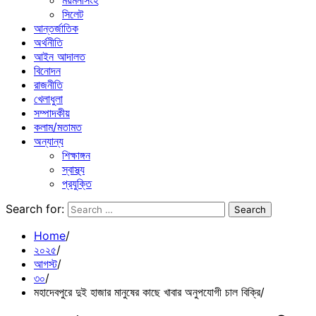
ময়মনসিংহ
সিলেট
আন্তর্জাতিক
অর্থনীতি
আইন আদালত
বিনোদন
রাজনীতি
খেলাধুলা
সম্পাদকীয়
কলাম/মতামত
অন্যান্য
শিক্ষাঙ্গন
স্বাস্থ্য
প্রযুক্তি
Search for:
Home
২০২৫
আগস্ট
৩০
মহাদেবপুরে দুই হাজার মানুষের কাছে খাবার অনুপযোগী চাল বিক্রি