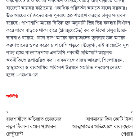
করপোরেট ও আয়করে পরিবর্তন আসছে: রাজস্ব আয় বাড়াতে আসন্ন
বাজেটে আয়কর কাঠামোয় একাধিক পরিবর্তন আনতে যাচ্ছে সরকার।
উচ্চ আয়ের ব্যক্তিদের জন্য পুনরায় ৩০ শতাংশ করহার চালুর সম্ভাবনা
রয়েছে। পাশাপাশি আয়ের বিভিন্ন স্তর অনুযায়ী ভিন্ন ভিন্ন করহার নির্ধারণ
করে ধাপে বাড়তে থাকা হারে (গ্র্যাজুয়েটেড) কর কাঠামো চালুর চিন্তা-
ভাবনাও রয়েছে। ফলে স্বল্প আয়ের করদাতাদের তুলনায় উচ্চ আয়ের
করদাতাদের ওপর করের চাপ বেশি পড়বে। উল্লেখ্য, এই বাজেটের মূল
লক্ষ্য হচ্ছে বাংলাদেশকে এলডিসি পরবর্তী প্রতিযোগিতামূলক
অর্থনীতিতে রূপান্তরিত করা। একইসঙ্গে রাজস্ব আহরণ, শিল্পোন্নয়ন,
স্বাস্থ্যসেবা ও ব্যবসায়িক পরিবেশ উন্নয়নে সমন্বিত পদক্ষেপ নেওয়া
হচ্ছে।-এফএনএস
অর্থনীতি
Post
⟵
⟶
রাজশাহীতে অভিজাত ভোজনের
বাগমারায় তিন কোটি টাকা
navigation
নতুন ঠিকানা রয়েল স্যাফরন
আত্মসাতের অভিযোগে বাবা-ছেলে
রেস্টুরেন্ট
গ্রেপ্তার