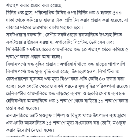
শতাংশ করার প্রস্তাব করা হয়েছে।
চিনির শুল্ক হ্রাস: পরিশোধিত চিনির ওপর নির্দিষ্ট শুল্ক ৪ হাজার ৫০০
টাকা থেকে কমিয়ে ৪ হাজার টাকা প্রতি টন করার প্রস্তাব করা হয়েছে, যা
বাজারে দামের ভারসাম্য রক্ষায় সহায়ক হবে।
সফটওয়্যার রফতানি : দেশীয় সফটওয়্যার রফতানিতে উৎসাহ দিতে
সফটওয়্যার উন্নয়ন সরঞ্জাম, অপারেটিং সিস্টেম, ডেটাবেস এবং
সিকিউরিটি সফটওয়্যারের আমদানিতে শুল্ক ১০ শতাংশ থেকে কমিয়ে ৫
শতাংশ করার প্রস্তাব আনা হচ্ছে।
বিলাসপণ্যে শুল্ক বৃদ্ধির প্রস্তাব : অপরিহার্য খাতে শুল্ক ছাড়ের পাশাপাশি
বিলাসপণ্যে শুল্ক মূল্য বৃদ্ধি করা হচ্ছে। উদাহরণস্বরূপ, লিপস্টিক ও
ফেসওয়াশের ন্যূনতম শুল্ক মূল্য দ্বিগুণ করে প্রতি কেজি ৪০ ডলার করা
হচ্ছে। চকোলেটের ক্ষেত্রেও একই ধরনের মূল্যবৃদ্ধির পরিকল্পনা রয়েছে।
হেলিকপ্টার আমদানিতে শুল্ক বাড়ছে: ব্যবসা ও জরুরি সেবায় ব্যবহৃত
হেলিকপ্টার আমদানিতে শুল্ক ১ শতাংশ থেকে বাড়িয়ে ১০ শতাংশ করার
প্রস্তাব করা হয়েছে।
এলএনজিতে ভ্যাট মওকুফ : শিল্প ও বিদ্যুৎ খাতে উৎপাদন ব্যয় হ্রাসে
এলএনজি আমদানিতে ১৫ শতাংশ মূল্য সংযোজন কর (ভ্যাট) মওকুফ
করার উদ্যোগ নেওয়া হচ্ছে।