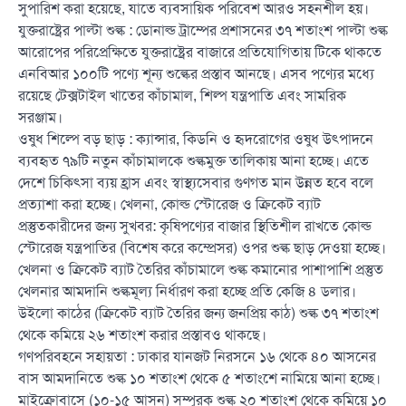
সুপারিশ করা হয়েছে, যাতে ব্যবসায়িক পরিবেশ আরও সহনশীল হয়।
যুক্তরাষ্ট্রের পাল্টা শুল্ক : ডোনাল্ড ট্রাম্পের প্রশাসনের ৩৭ শতাংশ পাল্টা শুল্ক
আরোপের পরিপ্রেক্ষিতে যুক্তরাষ্ট্রের বাজারে প্রতিযোগিতায় টিকে থাকতে
এনবিআর ১০০টি পণ্যে শূন্য শুল্কের প্রস্তাব আনছে। এসব পণ্যের মধ্যে
রয়েছে টেক্সটাইল খাতের কাঁচামাল, শিল্প যন্ত্রপাতি এবং সামরিক
সরঞ্জাম।
ওষুধ শিল্পে বড় ছাড় : ক্যান্সার, কিডনি ও হৃদরোগের ওষুধ উৎপাদনে
ব্যবহৃত ৭৯টি নতুন কাঁচামালকে শুল্কমুক্ত তালিকায় আনা হচ্ছে। এতে
দেশে চিকিৎসা ব্যয় হ্রাস এবং স্বাস্থ্যসেবার গুণগত মান উন্নত হবে বলে
প্রত্যাশা করা হচ্ছে। খেলনা, কোল্ড স্টোরেজ ও ক্রিকেট ব্যাট
প্রস্তুতকারীদের জন্য সুখবর: কৃষিপণ্যের বাজার স্থিতিশীল রাখতে কোল্ড
স্টোরেজ যন্ত্রপাতির (বিশেষ করে কম্প্রেসর) ওপর শুল্ক ছাড় দেওয়া হচ্ছে।
খেলনা ও ক্রিকেট ব্যাট তৈরির কাঁচামালে শুল্ক কমানোর পাশাপাশি প্রস্তুত
খেলনার আমদানি শুল্কমূল্য নির্ধারণ করা হচ্ছে প্রতি কেজি ৪ ডলার।
উইলো কাঠের (ক্রিকেট ব্যাট তৈরির জন্য জনপ্রিয় কাঠ) শুল্ক ৩৭ শতাংশ
থেকে কমিয়ে ২৬ শতাংশ করার প্রস্তাবও থাকছে।
গণপরিবহনে সহায়তা : ঢাকার যানজট নিরসনে ১৬ থেকে ৪০ আসনের
বাস আমদানিতে শুল্ক ১০ শতাংশ থেকে ৫ শতাংশে নামিয়ে আনা হচ্ছে।
মাইক্রোবাসে (১০-১৫ আসন) সম্পূরক শুল্ক ২০ শতাংশ থেকে কমিয়ে ১০