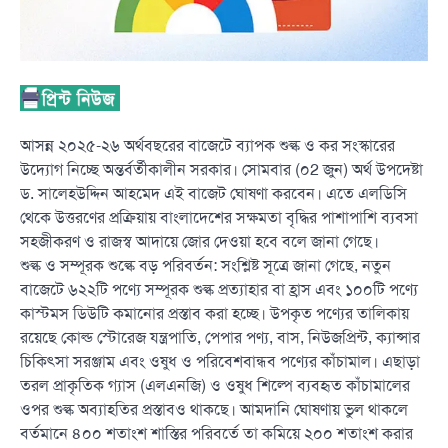
আসন্ন ২০২৫-২৬ অর্থবছরের বাজেটে ব্যাপক শুল্ক ও কর সংস্কারের
উদ্যোগ নিচ্ছে অন্তর্বর্তীকালীন সরকার। সোমবার (০2 জুন) অর্থ উপদেষ্টা
ড. সালেহউদ্দিন আহমেদ এই বাজেট ঘোষণা করবেন। এতে এলডিসি
থেকে উত্তরণের প্রক্রিয়ায় বাংলাদেশের সক্ষমতা বৃদ্ধির পাশাপাশি ব্যবসা
সহজীকরণ ও রাজস্ব আদায়ে জোর দেওয়া হবে বলে জানা গেছে।
শুল্ক ও সম্পূরক শুল্কে বড় পরিবর্তন: সংশ্লিষ্ট সূত্রে জানা গেছে, নতুন
বাজেটে ৬২২টি পণ্যে সম্পূরক শুল্ক প্রত্যাহার বা হ্রাস এবং ১০০টি পণ্যে
কাস্টমস ডিউটি কমানোর প্রস্তাব করা হচ্ছে। উপকৃত পণ্যের তালিকায়
রয়েছে কোল্ড স্টোরেজ যন্ত্রপাতি, পেপার পণ্য, বাস, নিউজপ্রিন্ট, ক্যান্সার
চিকিৎসা সরঞ্জাম এবং ওষুধ ও পরিবেশবান্ধব পণ্যের কাঁচামাল। এছাড়া
তরল প্রাকৃতিক গ্যাস (এলএনজি) ও ওষুধ শিল্পে ব্যবহৃত কাঁচামালের
ওপর শুল্ক অব্যাহতির প্রস্তাবও থাকছে। আমদানি ঘোষণায় ভুল থাকলে
বর্তমানে ৪০০ শতাংশ শাস্তির পরিবর্তে তা কমিয়ে ২০০ শতাংশ করার