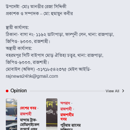
উপদেষ্টা -মোঃ তানভীর রেজা সিদ্দিকী
প্রকাশক ও সম্পাদক – মো: হুমায়ুন কবীর
স্থায়ী কার্যালয়:
ঠিকানা- বাসা নং- ১১৬২ ভাটাপাড়া, ফাল্গুনী লেন, থানা: রাজপাড়া,
জিপিও- ৬০০০, রাজশাহী।
অস্থায়ী কার্যালয়:
বহরমপুর সিটি বাইপাস মোড় ঐতিহ্য চত্বর, থানা: রাজপাড়া,
জিপিও-৬০০০, রাজশাহী।
মোবাইল (অফিস) -০১৭১৮৫৪২৩৭৫ মেইল আইডি-
rajnews24hk@gmail.com
Opinion
View All
অপরাধ
দেশের খবর
রাজশাহী
রাজশাহী
রাজশাহীর
খবর
মান্দায় ট্রাক-
মোটরসাইকেল
পুঠিয়ায় র‍্যাবের
সংঘর্ষে ওষুধ
অভিযানে