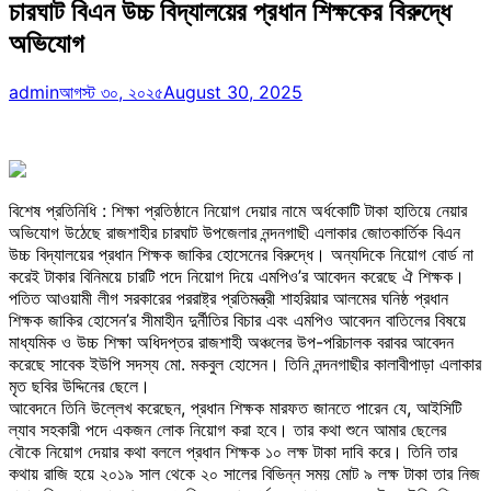
চারঘাট বিএন উচ্চ বিদ্যালয়ের প্রধান শিক্ষকের বিরুদ্ধে
অভিযোগ
admin
আগস্ট ৩০, ২০২৫
August 30, 2025
বিশেষ প্রতিনিধি : শিক্ষা প্রতিষ্ঠানে নিয়োগ দেয়ার নামে অর্ধকোটি টাকা হাতিয়ে নেয়ার
অভিযোগ উঠেছে রাজশাহীর চারঘাট উপজেলার নন্দনগাছী এলাকার জোতকার্তিক বিএন
উচ্চ বিদ্যালয়ের প্রধান শিক্ষক জাকির হোসেনের বিরুদ্ধে। অন্যদিকে নিয়োগ বোর্ড না
করেই টাকার বিনিময়ে চারটি পদে নিয়োগ দিয়ে এমপিও’র আবেদন করেছে ঐ শিক্ষক।
পতিত আওয়ামী লীগ সরকারের পররাষ্ট্র প্রতিমন্ত্রী শাহরিয়ার আলমের ঘনিষ্ঠ প্রধান
শিক্ষক জাকির হোসেন’র সীমাহীন দুর্নীতির বিচার এবং এমপিও আবেদন বাতিলের বিষয়ে
মাধ্যমিক ও উচ্চ শিক্ষা অধিদপ্তর রাজশাহী অঞ্চলের উপ-পরিচালক বরাবর আবেদন
করেছে সাবেক ইউপি সদস্য মো. মকবুল হোসেন। তিনি নন্দনগাছীর কালাবীপাড়া এলাকার
মৃত ছবির উদ্দিনের ছেলে।
আবেদনে তিনি উল্লেখ করেছেন, প্রধান শিক্ষক মারফত জানতে পারেন যে, আইসিটি
ল্যাব সহকারী পদে একজন লোক নিয়োগ করা হবে। তার কথা শুনে আমার ছেলের
বৌকে নিয়োগ দেয়ার কথা বললে প্রধান শিক্ষক ১০ লক্ষ টাকা দাবি করে। তিনি তার
কথায় রাজি হয়ে ২০১৯ সাল থেকে ২০ সালের বিভিন্ন সময় মোট ৯ লক্ষ টাকা তার নিজ