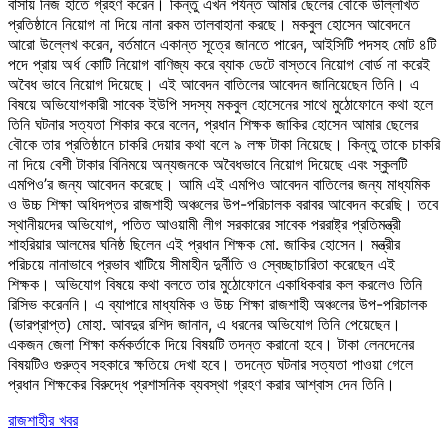
বাসায় নিজ হাতে গ্রহণ করেন। কিন্তু এখন পর্যন্ত আমার ছেলের বৌকে উল্লিখিত
প্রতিষ্ঠানে নিয়োগ না দিয়ে নানা রকম তালবাহানা করছে। মকবুল হোসেন আবেদনে
আরো উল্লেখ করেন, বর্তমানে একান্ত সূত্রে জানতে পারেন, আইসিটি পদসহ মোট ৪টি
পদে প্রায় অর্ধ কোটি নিয়োগ বাণিজ্য করে ব্যাক ডেটে বাস্তবে নিয়োগ বোর্ড না করেই
অবৈধ ভাবে নিয়োগ দিয়েছে। এই আবেদন বাতিলের আবেদন জানিয়েছেন তিনি। এ
বিষয়ে অভিযোগকারী সাবেক ইউপি সদস্য মকবুল হোসেনের সাথে মুঠোফোনে কথা হলে
তিনি ঘটনার সত্যতা শিকার করে বলেন, প্রধান শিক্ষক জাকির হোসেন আমার ছেলের
বৌকে তার প্রতিষ্ঠানে চাকরি দেয়ার কথা বলে ৯ লক্ষ টাকা নিয়েছে। কিন্তু তাকে চাকরি
না দিয়ে বেশী টাকার বিনিময়ে অন্যজনকে অবৈধভাবে নিয়োগ দিয়েছে এবং স্কুলটি
এমপিও’র জন্য আবেদন করেছে। আমি এই এমপিও আবেদন বাতিলের জন্য মাধ্যমিক
ও উচ্চ শিক্ষা অধিদপ্তর রাজশাহী অঞ্চলের উপ-পরিচালক বরাবর আবেদন করেছি। তবে
স্থানীয়দের অভিযোগ, পতিত আওয়ামী লীগ সরকারের সাবেক পররাষ্ট্র প্রতিমন্ত্রী
শাহরিয়ার আলমের ঘনিষ্ঠ ছিলেন এই প্রধান শিক্ষক মো. জাকির হোসেন। মন্ত্রীর
পরিচয়ে নানাভাবে প্রভাব খাটিয়ে সীমাহীন দুর্নীতি ও স্বেচ্ছাচারিতা করেছেন এই
শিক্ষক। অভিযোগ বিষয়ে কথা বলতে তার মুঠোফোনে একাধিকবার কল করলেও তিনি
রিসিভ করেননি। এ ব্যাপারে মাধ্যমিক ও উচ্চ শিক্ষা রাজশাহী অঞ্চলের উপ-পরিচালক
(ভারপ্রাপ্ত) মোহা. আবদুর রশিদ জানান, এ ধরনের অভিযোগ তিনি পেয়েছেন।
একজন জেলা শিক্ষা কর্মকর্তাকে দিয়ে বিষয়টি তদন্ত করানো হবে। টাকা লেনদেনের
বিষয়টিও গুরুত্ব সহকারে ক্ষতিয়ে দেখা হবে। তদন্তে ঘটনার সত্যতা পাওয়া গেলে
প্রধান শিক্ষকের বিরুদ্ধে প্রশাসনিক ব্যবস্থা গ্রহণ করার আশ্বাস দেন তিনি।
রাজশাহীর খবর