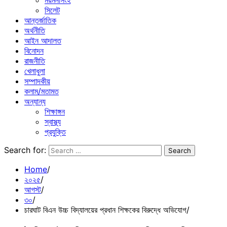
ময়মনসিংহ
সিলেট
আন্তর্জাতিক
অর্থনীতি
আইন আদালত
বিনোদন
রাজনীতি
খেলাধুলা
সম্পাদকীয়
কলাম/মতামত
অন্যান্য
শিক্ষাঙ্গন
স্বাস্থ্য
প্রযুক্তি
Search for:
Home
২০২৫
আগস্ট
৩০
চারঘাট বিএন উচ্চ বিদ্যালয়ের প্রধান শিক্ষকের বিরুদ্ধে অভিযোগ