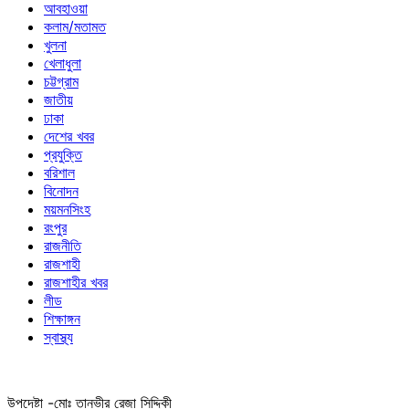
আবহাওয়া
কলাম/মতামত
খুলনা
খেলাধুলা
চট্টগ্রাম
জাতীয়
ঢাকা
দেশের খবর
প্রযুক্তি
বরিশাল
বিনোদন
ময়মনসিংহ
রংপুর
রাজনীতি
রাজশাহী
রাজশাহীর খবর
লীড
শিক্ষাঙ্গন
স্বাস্থ্য
উপদেষ্টা -মোঃ তানভীর রেজা সিদ্দিকী