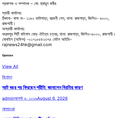
প্রকাশক ও সম্পাদক – মো: হুমায়ুন কবীর
স্থায়ী কার্যালয়:
ঠিকানা- বাসা নং- ১১৬২ ভাটাপাড়া, ফাল্গুনী লেন, থানা: রাজপাড়া, জিপিও- ৬০০০,
রাজশাহী।
অস্থায়ী কার্যালয়:
বহরমপুর সিটি বাইপাস মোড় ঐতিহ্য চত্বর, থানা: রাজপাড়া, জিপিও-৬০০০, রাজশাহী।
মোবাইল (অফিস) -০১৭১৮৫৪২৩৭৫ মেইল আইডি-
rajnews24hk@gmail.com
Opinion
View All
বিনোদন
আট বছর পর ফিরছেন প্রীতি, জানালেন বিরতির কারণ
admin
আগস্ট ৬, ২০২৬
August 6, 2026
আবহাওয়া